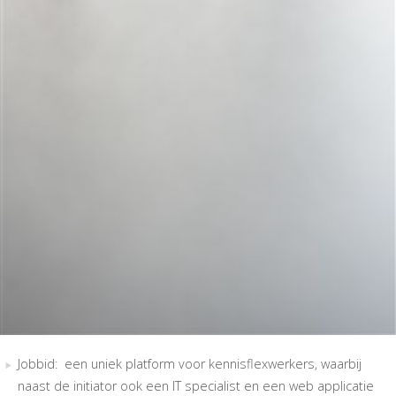
Jobbid: een uniek platform voor kennisflexwerkers, waarbij
naast de initiator ook een IT specialist en een web applicatie